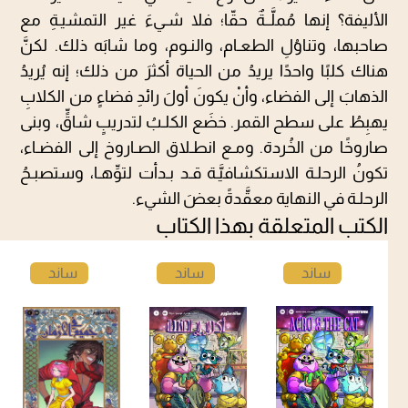
الأليفة؟ إنها مُملَّــةٌ حقّا؛ فلا شـيءَ غير التمشيـةِ مع
صاحبها، وتناوُلِ الطعـام، والنـوم، وما شابَه ذلك. لكنَّ
هناك كلبًا واحدًا يريدُ من الحياة أكثرَ من ذلك؛ إنه يُريدُ
الذهابَ إلى الفضاء، وأنْ يكونَ أولَ رائدِ فضاءٍ من الكلابِ
يهبِطُ على سطح القمر. خضَع الكلـبُ لتدريبٍ شاقٍّ، وبنى
صاروخًا من الخُردة. ومـع انطـلاق الصـاروخ إلى الفضـاء،
تكونُ الرحلـة الاستكشافيَّـة قـد بـدأت لتوِّهـا، وستصبـحُ
الرحلـة في النهاية معقَّدةً بعضَ الشيء.
الكتب المتعلقة بهذا الكتاب
ساند
ساند
ساند
ستور
ستور
ستور
م كوم
م كوم
م كوم
يكس
يكس
يكس