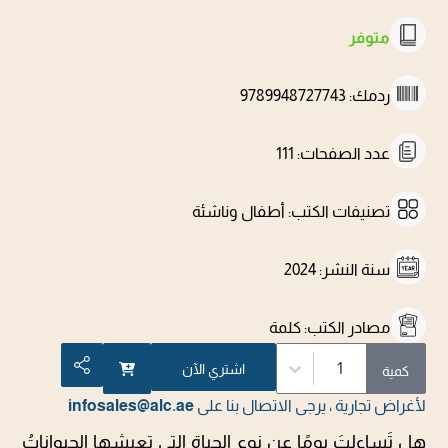
متوفر
ردمك
:
9789948727743
عدد الصفحات
:
111
تصنيفات الكتب
:
أطفال وناشئة
سنة النشر
:
2024
مصادر الكتب
:
كلمة
1
اشتري الآن
كمية
لأغراض تجارية ، يرجى الاتصال بنا على
infosales@alc.ae
هل تَساءلتَ يومًا عن نوع الحياة التي تعيشها الحيواناتُ