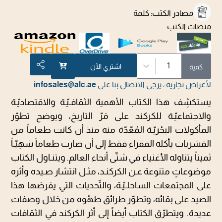
مصادر الكتب
:
كلمة
منصات الكتب
1
اشتري الآن
كمية
لأغراض تجارية ، يرجى الاتصال بنا على
infosales@alc.ae
يستكشِف هذا الكتاب الأهمية الثقافـيّـة والاقتصاديّـة
والاجتماعيّـة للكركند على مَرّ التاريخ، ويوضح تطوّر
المأكولات البحْريّـة المُعّدّة منه منذ أن كانت طعاماً من
القشريات يأكله الفقراء فقط إلى أن صارت طعاماً شهِيّـاً
ثميناً يتناوله الأغنياء في شتّى أنحاء العالم. ويتنـاول الكتاب
موضوعاتٍ متنوعة عـن الكركنـد، مثـل انتشار صـيده وأثره
على المجتمعات الساحلـيّـة، والتّحديات التي يفرضها هذا
الصيد على بقائه، وتطوّر طرائق طهْوه من خلال وصفات
عديدة. ويتطرّق الكتاب أيضاً إلى أثر الكركند في الثقافات