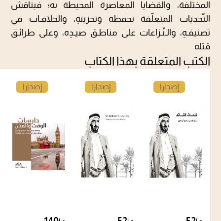
المختلفة، والقضايا المعاصرة المحيطة به؛ فيناقش
التّحديات المتعلّقة بحفظه وتخزينهِ، والخلافـات في
تصنيفـهِ، والـنّـزاعات على مناطـق صيـدِه، وعلى طرائـق
قتله
الكتب المتعلقة بهذا الكتاب
إصدارا
إصدارا
إصدارا
ت
ت
ت