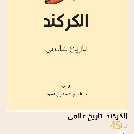
الكركند..تاريخ عالمي
45
د.إ